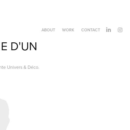
ABOUT
WORK
CONTACT
 D'UN 
ante Univers & Déco.