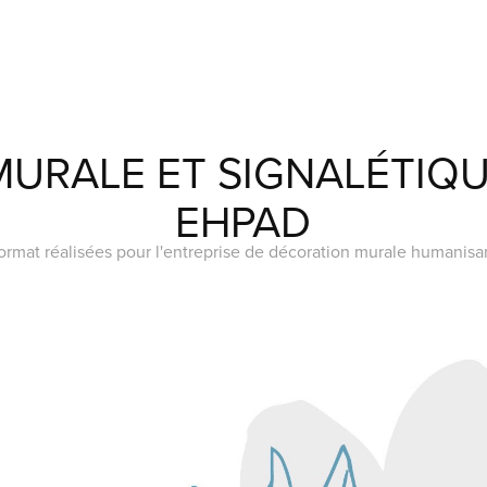
URALE ET SIGNALÉTIQUE
EHPAD
 format réalisées pour l'entreprise de décoration murale humanis