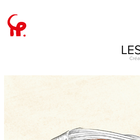
LE
Créa